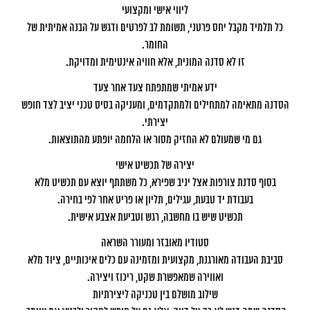
ליווי אישי ומקצועי
כל תלמיד מקבל יחס פרטני, תשומת לב לפרטים ודגש על הבנה אמיתית של
החומר.
זו לא סדנה המונית, אלא חוויה אינטימית ומדויקת.
ידע אמיתי שמתפתח צעד אחר צעד
הסדנה מתאימה למתחילים ולמתקדמים, ומעניקה בסיס טכני יציב לצד חופש
יצירתי.
גם מי שמעולם לא החזיק מסור או הלחמה יופתע מהתוצאות.
יצירה של תכשיט אישי
בסוף סדנת צורפות אצל יניב שפירא, כל משתתף יוצא עם תכשיט מלא
בעבודת יד טבעת, עגילים, תליון או פריט אחר לפי בחירה.
תכשיט שיש בו מחשבה, רגש וטביעת אצבע אישית.
סטודיו מאובזר ומעורר השראה
סביבת העבודה מאורגנת, מקצועית ומזמינה עם כלים איכותיים, ציוד מלא
ואווירה שמאפשרת שקט, ריכוז ויצירה.
שילוב מושלם בין טכניקה ליצירתיות