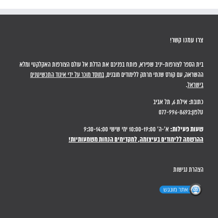
צרו עמנו קשר!
בית הספר לצורפות-יניב שפירא, פותח בפניכם את הדלת אל עולם הצורפות האקלקטי ומלא
ההשראה, עם קורס שנתי מרתק ללימודים מובנים,
במוסד מוכר על ידי איגוד התכשיטנים
בישראל
.
כתובת: אילת 6, תל אביב
טלפון:077-996-8693
שעות פעילות:
א'-ה' 10:00-19:00 ימי שישי 9:30-14:00
ההרשמה ללימודים בעיצומה, למקדימים הנחות משמעותיות!
הצהרת נגישות