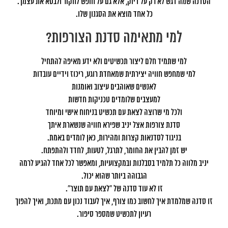
הסדנה שמה דגש לא רק על דיוק, אלא גם על חופש לחקור ולבטא את עצמך.
כל אחד מוצא את הסגנון שלו.
למי מתאימה סדנת הצורפות?
למי שתמיד חלם ליצור תכשיטים ולא ידע מאיפה להתחיל
למי שמחפש חוויה יצירתית שמאחדת רוגע, ריכוז וידיים עובדות
לאנשים שאוהבים עיצוב ואומנות
למעצבים שלומדים טכניקות חדשות
ולכל מי שרוצה לצאת עם תכשיט בניחוח אישי ומיוחד
סדנת צורפות אצל יניב שפירא חוויה שנשארת איתך
בניגוד לסדנאות קצרות ומהירות, כאן לומדים באמת.
יש זמן להבין את החומר, לתרגל, לטעות, לחדד ולהתפתח.
יניב מלווה כל תלמיד בסבלנות ובמקצועיות, ומאפשר לכל אחד להגיע לרמה
הגבוהה ביותר שהוא יכול.
זו לא עוד סדנה של “לצאת עם תוצר”.
זו סדנה שמלמדת איך לחשוב כמו צורף, איך לעבוד נכון עם מתכת, ואיך להפוך
רעיון לתכשיט שמספר סיפור.