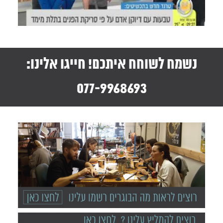
נשמח לשוחח איתכם! חייגו אלינו:
077-9968693