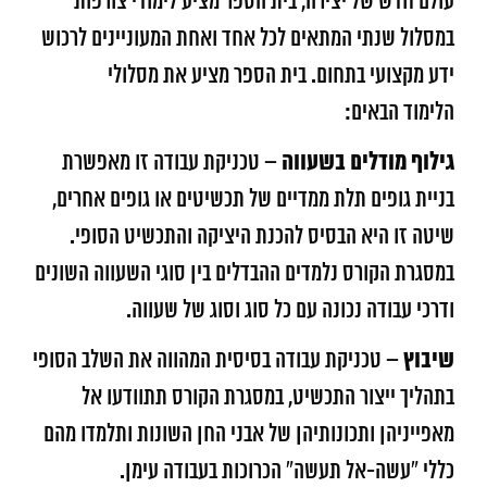
עולם חדש של יצירה, בית הספר מציע לימודי צורפות
במסלול שנתי המתאים לכל אחד ואחת המעוניינים לרכוש
ידע מקצועי בתחום. בית הספר מציע את מסלולי
הלימוד הבאים:
גילוף מודלים בשעווה
– טכניקת עבודה זו מאפשרת
בניית גופים תלת ממדיים של תכשיטים או גופים אחרים,
שיטה זו היא הבסיס להכנת היציקה והתכשיט הסופי.
במסגרת הקורס נלמדים ההבדלים בין סוגי השעווה השונים
ודרכי עבודה נכונה עם כל סוג וסוג של שעווה.
שיבוץ
– טכניקת עבודה בסיסית המהווה את השלב הסופי
בתהליך ייצור התכשיט, במסגרת הקורס תתוודעו אל
מאפייניהן ותכונותיהן של אבני החן השונות ותלמדו מהם
כללי “עשה-אל תעשה” הכרוכות בעבודה עימן.