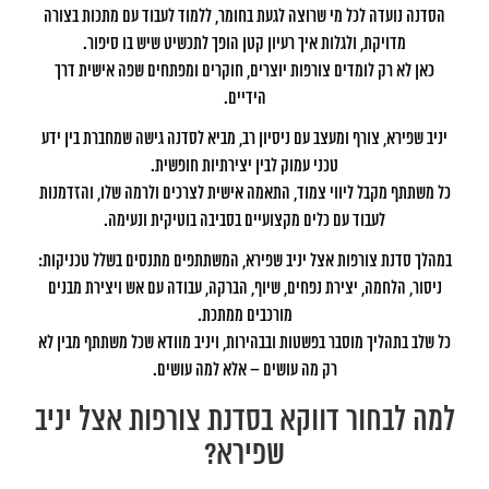
הסדנה נועדה לכל מי שרוצה לגעת בחומר, ללמוד לעבוד עם מתכות בצורה
מדויקת, ולגלות איך רעיון קטן הופך לתכשיט שיש בו סיפור.
כאן לא רק לומדים צורפות יוצרים, חוקרים ומפתחים שפה אישית דרך
הידיים.
יניב שפירא, צורף ומעצב עם ניסיון רב, מביא לסדנה גישה שמחברת בין ידע
טכני עמוק לבין יצירתיות חופשית.
כל משתתף מקבל ליווי צמוד, התאמה אישית לצרכים ולרמה שלו, והזדמנות
לעבוד עם כלים מקצועיים בסביבה בוטיקית ונעימה.
במהלך סדנת צורפות אצל יניב שפירא, המשתתפים מתנסים בשלל טכניקות:
ניסור, הלחמה, יצירת נפחים, שיוף, הברקה, עבודה עם אש ויצירת מבנים
מורכבים ממתכת.
כל שלב בתהליך מוסבר בפשטות ובבהירות, ויניב מוודא שכל משתתף מבין לא
רק מה עושים – אלא למה עושים.
למה לבחור דווקא בסדנת צורפות אצל יניב
שפירא?