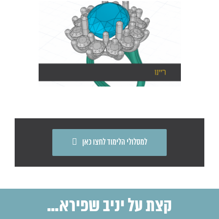
למסלולי הלימוד לחצו כאן
קצת על יניב שפירא…