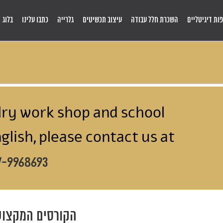
ות דיגיטליים
השכרת חלל עבודה
עיצוב תכשיטים
גלרייה
כתבו עלינו
בלוג
lry work shop and school
glish, please contact us at
7-9968693
הקורסים המקצוע