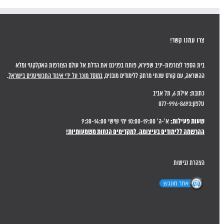
צרו עמנו קשר!
בית הספר לצורפות-יניב שפירא, פותח בפניכם את הדלת אל עולם הצורפות האקלקטי ומלא
ההשראה, עם קורס שנתי מרתק ללימודים מובנים,
במוסד מוכר על ידי איגוד התכשיטנים בישראל
.
כתובת: אילת 6, תל אביב
טלפון:077-996-8693
שעות פעילות:
א'-ה' 10:00-19:00 ימי שישי 9:30-14:00
ההרשמה ללימודים בעיצומה, למקדימים הנחות משמעותיות!
הצהרת נגישות