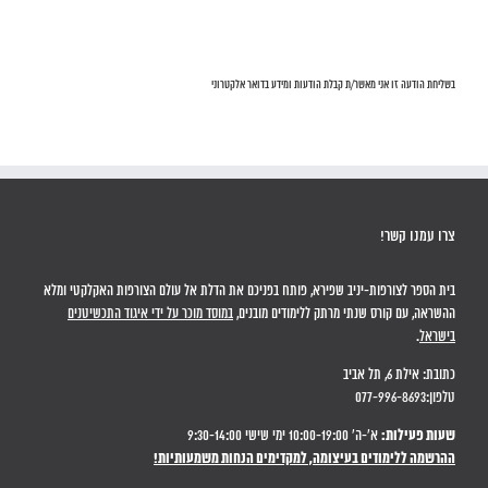
בשליחת הודעה זו אני מאשר/ת קבלת הודעות ומידע בדואר אלקטרוני
צרו עמנו קשר!
בית הספר לצורפות-יניב שפירא, פותח בפניכם את הדלת אל עולם הצורפות האקלקטי ומלא
ההשראה, עם קורס שנתי מרתק ללימודים מובנים,
במוסד מוכר על ידי איגוד התכשיטנים
בישראל
.
כתובת: אילת 6, תל אביב
טלפון:077-996-8693
שעות פעילות:
א'-ה' 10:00-19:00 ימי שישי 9:30-14:00
ההרשמה ללימודים בעיצומה, למקדימים הנחות משמעותיות!