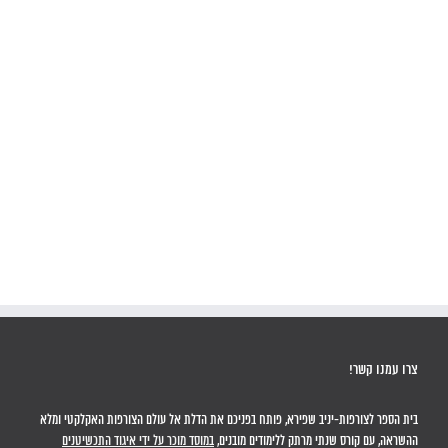
צרו עמנו קשר!
בית הספר לצורפות-יניב שפירא, פותח בפניכם את הדלת אל עולם הצורפות האקלקטי ומלא
ההשראה, עם קורס שנתי מרתק ללימודים מובנים,
במוסד מוכר על ידי איגוד התכשיטנים