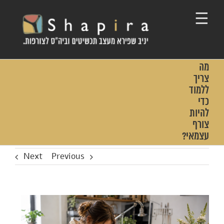
Ski
t
conten
מה
צריך
ללמוד
כדי
להיות
צורף
עצמאי?
Next
Previous
View
Larger