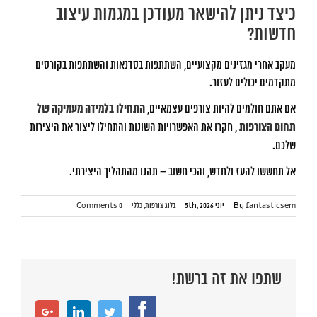
כיצד ניתן להישאר מעודכן במגמות עיצוב
חדשות?
מעקב אחרי מגזינים מקצועיים, השתתפות בסדנאות והשתתפות בקורסים
מתקדמים יכולים לעזור.
אם אתם חולמים להיות צורפים עצמאיים,
התחילו בלמידה מעמיקה של
תחום הצורפות
, חקרו את האפשרויות השונות והתחילו ליצור את היצירות
שלכם.
אל תחששו להעז ולחדש, והכי חשוב – תהנו מהתהליך היצירתי.
fantasticsem
By
|
יוני 5th, 2026
|
בלוג צורפות
,
כללי
|
0 Comments
שתפו את זה ברשת!
Facebook
Google+
LinkedIn
Twitter