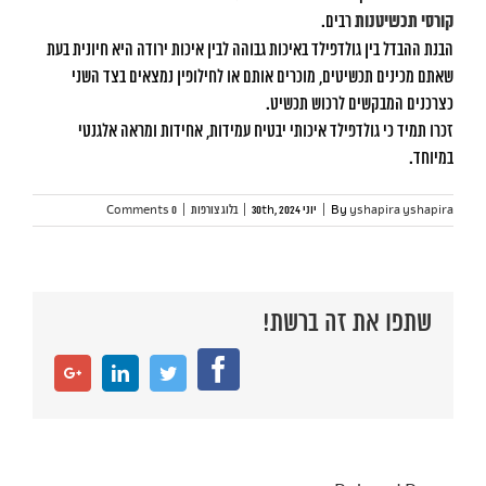
קורסי תכשיטנות
רבים.
הבנת ההבדל בין גולדפילד באיכות גבוהה לבין איכות ירודה היא חיונית בעת
שאתם מכינים תכשיטים, מוכרים אותם או לחילופין נמצאים בצד השני
כצרכנים המבקשים לרכוש תכשיט.
זכרו תמיד כי גולדפילד איכותי יבטיח עמידות, אחידות ומראה אלגנטי
במיוחד.
yshapira yshapira
By
|
יוני 30th, 2024
|
בלוג צורפות
|
0 Comments
שתפו את זה ברשת!
Facebook
Google+
LinkedIn
Twitter