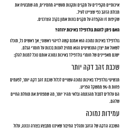
איכותיים מקפידים על תקנים ותקנות תעשייה מחמירים, מה שמבטיח את
תכולת הזהב כפי שציינו לעיל.
שקיפות זו והקפדה על תקנים בונות אמון בקרב הצרכנים.
האם ניתן לזהות גולדפילד באיכות ירודה?
גולדפילד באיכות נמוכה הוא אמנם קשה לזיהוי ראשוני, אך ראשית כל, תוכלו
לשאול את יצרן התכשיטים והוא מחויב לענות בכנות על חומרי הגלם.
ישנם מאפיינים של חומרי גולדפילד באיכות נמוכה אותם נוכל למנות להלן:
שכבת זהב דקה יותר
תכשיטי גולדפילד באיכות נמוכה עשויים לכלול שכבת זהב דקה יותר, לפעמים
פחות מ-5% ממשקל הפריט.
הם עלולים לסבול מהכתמה ובלאי מהיר יותר, מה שמפחית את תוחלת החיים
שלהם.
עמידות נמוכה
השכבה הדקה של הזהב ותהליך החיבור שאיננו מתבצע בצורה נכונה, עלול