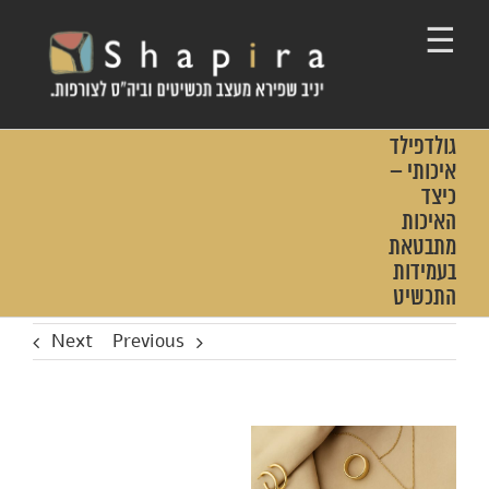
Ski
t
conten
גולדפילד
איכותי –
כיצד
האיכות
מתבטאת
בעמידות
התכשיט
Next
Previous
View
Larger