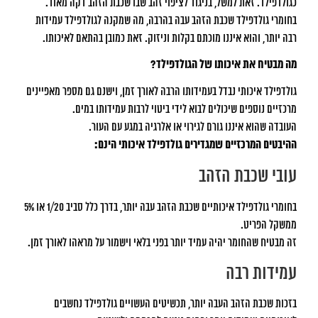
כגולדפילד. זאת למשל, בניגוד לציפוי זהב שבו שכבת הזהב דקה מאוד.
בחומרי גולדפילד שכבת הזהב עבה בהרבה, מה שמקנה לגולדפילד עמידות
רבה יותר, והוא איננו מוכתם בקלות וניזוק. זאת כמובן בהתאם לאיכותו.
מה מבטיח את איכותו של הגולדפילד?
גולדפילד איכותי נבדל בעמידותו הרבה לאורך זמן, וישנם גם מספר מאפיינים
מרכזיים נוספים שיכולים לבוא לידי ביטוי לרבות עמידותו במים.
העובדה שהוא איננו גורם לגירוי או אלרגיה במגע עם העור.
ההיבטים המרכזיים שמגדירים גולדפילד איכותי הינם:
עובי שכבת הזהב
בחומרי גולדפילד איכותיים שכבת הזהב עבה יותר, בדרך כלל סביב 1/20 או 5%
ממשקל הפריט.
זה מבטיח שהחומר יהיה עמיד יותר בפני בלאי וישמור על מראהו לאורך זמן.
עמידות רבה
בזכות שכבת הזהב העבה יותר, תכשיטים העשויים גולדפילד נחשבים