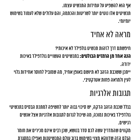
אף הוא להשפיע על עמידות התכשיט עצמו.
תכשיטים אלו נוטים יותר לשריטות והכתמה, והם עלולים שלא לעמוד בשימוש
יומיומי.
מראה לא אחיד
חיפשתם דרך לזהות תכשיט גולפילד לא איכותי?
הנה אחד מן הרמזים הבולטים:
בתכשיטים העשויים גולדפילד באיכות
ירודה.
ייתכן ששכבת הזהב לא תיושם באופן אחיד, מה שמוביל לחוסר אחידות גלוי
לעין ולמראה פחות אטרקטיבי.
תגובות אלרגיות
בגלל שכבת הזהב הדקה, יש סיכוי גבוה יותר לחשיפה למתכת הבסיס בתכשיטי
גולדפילד באיכות נמוכה, מה שיכול לגרום לתגובות אלרגיות אצל אנשים
רגישים.
מקווים שהמדריך עשה לכם סדר בנושא, שכן רבים אינם מכירים את חומר
הגלם הזה שדווקא מצוי בשימוש ברוב עולם התכשיטנות ואפילו במסגרת