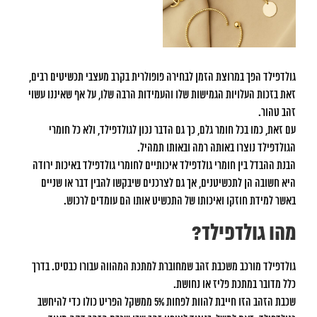
Image
גולדפילד הפך במרוצת הזמן לבחירה פופולרית בקרב מעצבי תכשיטים רבים,
זאת בזכות העלויות הגמישות שלו והעמידות הרבה שלו, על אף שאיננו עשוי
זהב טהור.
עם זאת, כמו בכל חומר גלם, כך גם הדבר נכון לגולדפילד, ולא כל חומרי
הגולדפילד נוצרו באותה רמה ובאותו תמהיל.
הבנת ההבדל בין חומרי גולדפילד איכותיים לחומרי גולדפילד באיכות ירודה
היא חשובה הן לתכשיטנים, אך גם לצרכנים שיבקשו להבין דבר או שניים
באשר למידת חוזקו ואיכותו של התכשיט אותו הם עומדים לרכוש.
מהו גולדפילד?
גולדפילד מורכב משכבת זהב שמחוברת למתכת המהווה עבורו כבסיס. בדרך
כלל מדובר במתכת פליז או נחושת.
שכבת הזהב הזו חייבת להוות לפחות 5% ממשקל הפריט כולו כדי להיחשב