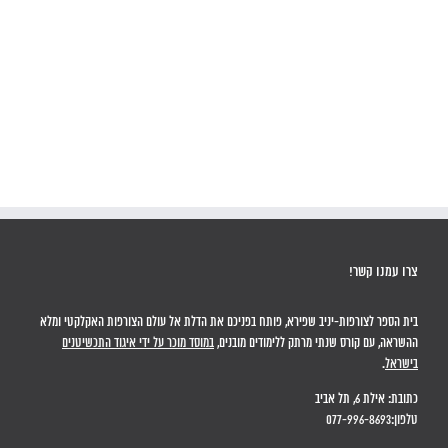
צרו עמנו קשר!
בית הספר לצורפות-יניב שפירא, פותח בפניכם את הדלת אל עולם הצורפות האקלקטי ומלא
ההשראה, עם קורס שנתי מרתק ללימודים מובנים,
במוסד מוכר על ידי איגוד התכשיטנים
בישראל
.
כתובת: אילת 6, תל אביב
טלפון:077-996-8693