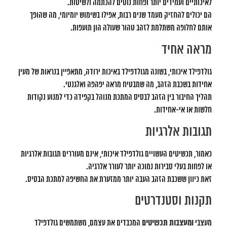
לאיכותיים ועמידים יותר ופחות נוטים להכתמה ולשיטות.
הם יכולים להחזיק מעמד שנים רבות, אפילו בשימוש יומיומי, מה שהופך
אותם לחלופה משתלמת לזהב טהור שעולה הון תועפות.
מראה אחיד
גולדפילד איכותי, בשונה מגולדפילד באיכות ירודה, מתאפיין בנראות של מעין
אחידות בשכבת הזהב, מה שמבטיח מראה יפהפה ואלגנטי.
תהליך החיבור בין הזהב לבסיס המתכת מנוהל בקפידה כדי למנוע נקודות
חלשות או אי-אחידות.
תגובות אלרגיות
כאמור, תכשיטים העשויים גולדפילד איכותי, אינם מעוררים תגובות אלרגיות
או לפחות בעלי סבירות נמוכה יותר לעורר אלרגיה.
זאת כיוון ששכבת הזהב העבה יותר ממזערת את החשיפה למתכת הבסיס.
תקנות וסטנדרטים
מעצבי
ומעצבות תכשיטים
המכבדים את עצמם, משתמשים גולדפילד