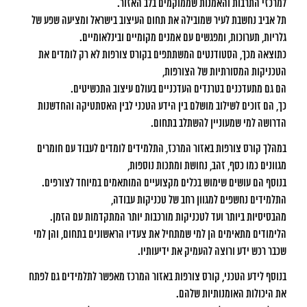
למרכזי התרבות והאמנות שממוקמים בלב האזור.
תל אביב נחשבת לעיר שמובילה את תחום העיצוב בישראל ומציעה שפע של
גלריות, תערוכות, ומפגשים עם אמנים מקומיים ובינלאומיים.
כתוצאה מכך, הסטודנטים המשתתפים בקורס צורפות לא רק לומדים את
הטכניקות המסורתיות של הצורפות,
הם גם מתעדכנים בטרנדים העדכניים בעולם עיצוב התכשיטים.
כך, הם זוכים לשילוב מושלם בין הידע הטכני לבין האסתטיקה והחדשנות
הדרושה למי שמעוניין להשתלב בתחום.
במהלך קורס צורפות באזור המרכז, התלמידים לומדים לעבוד עם חומרים
מגוונים כמו כסף, זהב, נחושת ומתכות נוספות,
בנוסף הם עושים שימוש בכלים מקצועיים המותאמים במיוחד לצורפים.
התלמידים נחשפים למגוון רחב של טכניקות עבודה,
מהבסיסיות ביותר ועד לטכניקות מורכבות יותר המתקדמות עם הזמן.
הלימודים מתאימים הן למי שמתחיל את צעדיו הראשונים בתחום, והן למי
שכבר רכש ידע ורוצה להעמיק את ידיעותיו.
בנוסף לידע הטכני, קורס צורפות באזור המרכז מאפשר לתלמידים גם לפתח
את היכולות האומנותיות שלהם.