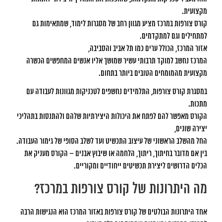
מקצועית.
קורס צורפות במרכז מציע מגוון רחב של מסגרות לימוד, שמתאימות גם
למתחילים וגם למתקדמים.
אזור המרכז, הכולל ערים כמו תל אביב והסביבה,
המרכז נחשב למוקד תרבותי עשיר שמושך אליו אנשים המחפשים הכשרה
מקצועית מהמומחים הטובים ביותר בתחום.
במסגרת קורס צורפות, התלמידים נחשפים לטכניקות מגוונות לעבודה עם
מתכות.
הקורס מאפשר להם לפתח את היכולות היצירתיות שלהם ולהתנסות בתהליכי
יצירה שונים,
החל מהשלב הראשוני של עיצוב התכשיט ועד לשלב הסופי של גימור העבודה.
בין אם מדובר בחיתוך, ריתוך, הלחמה או שיבוץ אבנים – הקורס מעניק את
הכלים הדרושים ליצירת תכשיטים ייחודיים ומקוריים.
מה היתרונות של קורס צורפות במרכז?
אחד היתרונות הבולטים של קורס צורפות באזור המרכז הוא הנגישות הרבה