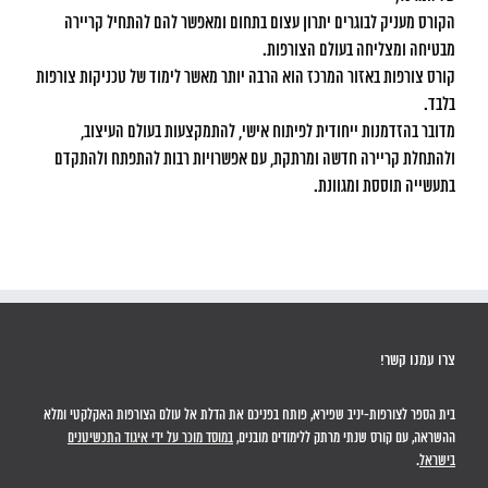
הקורס מעניק לבוגרים יתרון עצום בתחום ומאפשר להם להתחיל קריירה
מבטיחה ומצליחה בעולם הצורפות.
קורס צורפות באזור המרכז הוא הרבה יותר מאשר לימוד של טכניקות צורפות
בלבד.
מדובר בהזדמנות ייחודית לפיתוח אישי, להתמקצעות בעולם העיצוב,
ולהתחלת קריירה חדשה ומרתקת, עם אפשרויות רבות להתפתח ולהתקדם
בתעשייה תוססת ומגוונת.
צרו עמנו קשר!
בית הספר לצורפות-יניב שפירא, פותח בפניכם את הדלת אל עולם הצורפות האקלקטי ומלא
ההשראה, עם קורס שנתי מרתק ללימודים מובנים,
במוסד מוכר על ידי איגוד התכשיטנים
בישראל
.