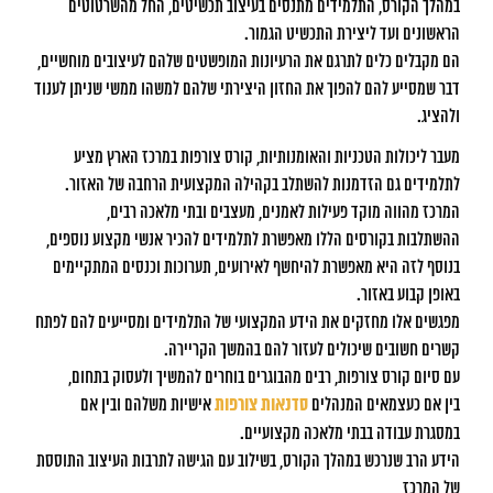
במהלך הקורס, התלמידים מתנסים בעיצוב תכשיטים, החל מהשרטוטים
הראשונים ועד ליצירת התכשיט הגמור.
הם מקבלים כלים לתרגם את הרעיונות המופשטים שלהם לעיצובים מוחשיים,
דבר שמסייע להם להפוך את החזון היצירתי שלהם למשהו ממשי שניתן לענוד
ולהציג.
מעבר ליכולות הטכניות והאומנותיות, קורס צורפות במרכז הארץ מציע
לתלמידים גם הזדמנות להשתלב בקהילה המקצועית הרחבה של האזור.
המרכז מהווה מוקד פעילות לאמנים, מעצבים ובתי מלאכה רבים,
ההשתלבות בקורסים הללו מאפשרת לתלמידים להכיר אנשי מקצוע נוספים,
בנוסף לזה היא מאפשרת להיחשף לאירועים, תערוכות וכנסים המתקיימים
באופן קבוע באזור.
מפגשים אלו מחזקים את הידע המקצועי של התלמידים ומסייעים להם לפתח
קשרים חשובים שיכולים לעזור להם בהמשך הקריירה.
עם סיום קורס צורפות, רבים מהבוגרים בוחרים להמשיך ולעסוק בתחום,
בין אם כעצמאים המנהלים
סדנאות צורפות
אישיות משלהם ובין אם
במסגרת עבודה בבתי מלאכה מקצועיים.
הידע הרב שנרכש במהלך הקורס, בשילוב עם הגישה לתרבות העיצוב התוססת
של המרכז,