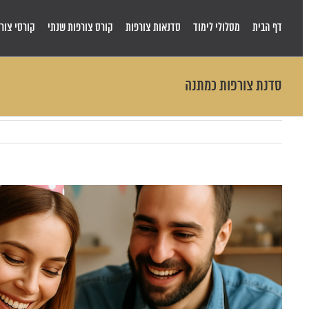
Skip
to
דף הבית
מסלולי לימוד
סדנאות צורפות
קורס צורפות שנתי
קורסי צורפ
content
סדנת צורפות כמתנה
View
Larger
Image