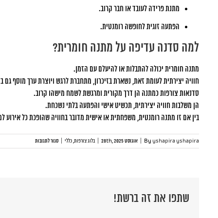
מתנת פרידה לעובד או חבר קרוב.
הפתעה זוגית לחופשה רומנטית.
למה סדנה עדיפה על מתנה חומרית?
מתנה חומרית יכולה להתבלות או להיעלם עם הזמן.
חוויה יצירתית לעומת זאת, נשארת בזיכרון, מתחברת לרגש ויוצרת ערך מוסף גם 
סדנאות צורפות כמתנה הן דרך מקורית ומרגשת לשמח מישהו קרוב.
הן משלבות חוויה יצירתית, תכשיט אישי והפתעה בלתי נשכחת.
בין אם זו מתנה רומנטית, משפחתית או אישית מדובר בחוויה שהופכת כל אירוע למי
על
yshapira yshapira
By
|
אוגוסט 28th, 2025
|
בלוג צורפות
,
כללי
|
סגור לתגובות
סדנת
צורפות
כמתנה
שתפו את זה ברשת!