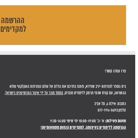
ההרשמה ל
למקדימים 
צרו עמנו קשר!
בית הספר לצורפות-יניב שפירא, פותח בפניכם את הדלת אל עולם הצורפות האקלקטי ומלא
ההשראה, עם קורס שנתי מרתק ללימודים מובנים,
במוסד מוכר על ידי איגוד התכשיטנים בישראל
.
כתובת: אילת 6, תל אביב
טלפון:077-996-8693
שעות פעילות:
א'-ה' 10:00-19:00 ימי שישי 9:30-14:00
ההרשמה ללימודים בעיצומה, למקדימים הנחות משמעותיות!