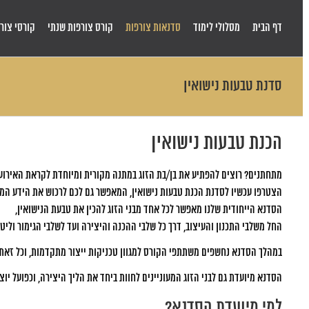
Skip
to
דף הבית
מסלולי לימוד
סדנאות צורפות
קורס צורפות שנתי
קורסי צורפ
content
סדנת טבעות נישואין
הכנת טבעות נישואין
מתחתנים? רוצים להפתיע את בן/בת הזוג במתנה מקורית ומיוחדת לקראת האירוע
הצטרפו עכשיו לסדנת הכנת טבעות נישואין, המאפשר גם לכם לרכוש את הידע המקצ
הסדנא הייחודית שלנו מאפשר לכל אחד מבני הזוג להכין את טבעת הנישואין,
החל משלבי התכנון והעיצוב, דרך כל שלבי ההכנה והיצירה ועד לשלבי הגימור ולי
במהלך הסדנא נחשפים משתתפי הקורס למגוון טכניקות ייצור מתקדמות, וכל זאת
הסדנא מיועדת גם לבני הזוג המעוניינים לחוות ביחד את הליך היצירה, וכפועל י
למי מיועדת הסדנא?