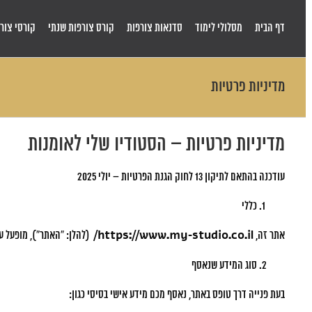
Skip
to
דף הבית
מסלולי לימוד
סדנאות צורפות
קורס צורפות שנתי
קורסי צורפ
content
מדיניות פרטיות
מדיניות פרטיות – הסטודיו שלי לאומנות
עודכנה בהתאם לתיקון 13 לחוק הגנת הפרטיות – יולי 2025
כללי
אתר זה,
https://www.my-studio.co.il
/
(להלן: “האתר”), מופעל ע
סוג המידע שנאסף
בעת פנייה דרך טופס באתר, נאסף מכם מידע אישי בסיסי כגון: