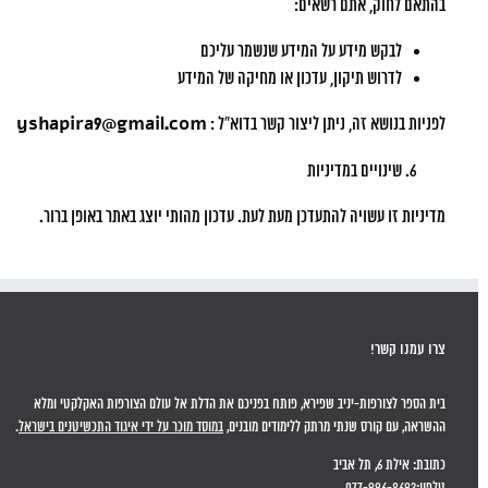
בהתאם לחוק, אתם רשאים:
לבקש מידע על המידע שנשמר עליכם
לדרוש תיקון, עדכון או מחיקה של המידע
לפניות בנושא זה, ניתן ליצור קשר בדוא”ל :
yshapira9@gmail.com
שינויים במדיניות
מדיניות זו עשויה להתעדכן מעת לעת. עדכון מהותי יוצג באתר באופן ברור.
צרו עמנו קשר!
בית הספר לצורפות-יניב שפירא, פותח בפניכם את הדלת אל עולם הצורפות האקלקטי ומלא
ההשראה, עם קורס שנתי מרתק ללימודים מובנים,
במוסד מוכר על ידי איגוד התכשיטנים בישראל
.
כתובת: אילת 6, תל אביב