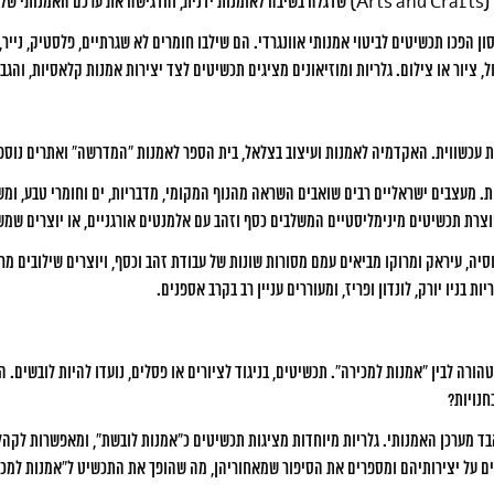
 ג’ונסון הפכו תכשיטים לביטוי אמנותי אוונגרדי. הם שילבו חומרים לא שגרתיים, פלסטיק, 
, ציור או צילום. גלריות ומוזיאונים מציגים תכשיטים לצד יצירות אמנות קלאסיות, והג
עכשווית. האקדמיה לאמנות ועיצוב בצלאל, בית הספר לאמנות “המדרשה” ואתרים נוספי
יוצרת תכשיטים מינימליסטיים המשלבים כסף וזהב עם אלמנטים אורגניים, או יוצרים שמש
וסיה, עיראק ומרוקו מביאים עמם מסורות שונות של עבודת זהב וכסף, ויוצרים שילובים מר
בניו יורק, לונדון ופריז, ומעוררים עניין רב בקרב אספנים.
רה לבין “אמנות למכירה”. תכשיטים, בניגוד לציורים או פסלים, נועדו להיות לובשים. ה
חנויות?
ד מערכן האמנותי. גלריות מיוחדות מציגות תכשיטים כ”אמנות לובשת”, ומאפשרות לקהל ה
ים על יצירותיהם ומספרים את הסיפור שמאחוריהן, מה שהופך את התכשיט ל”אמנות למכי