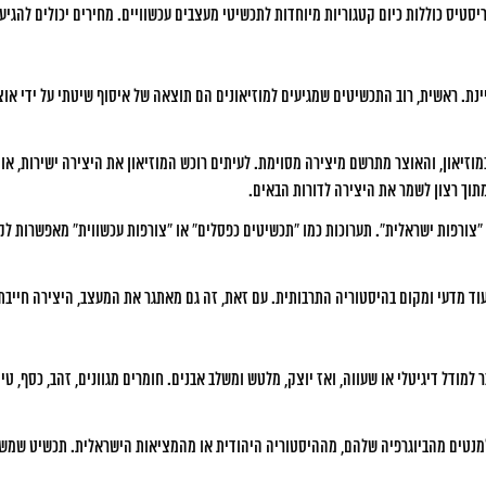
סטיס כוללות כיום קטגוריות מיוחדות לתכשיטי מעצבים עכשוויים. מחירים יכולים להגיע 
ת. ראשית, רוב התכשיטים שמגיעים למוזיאונים הם תוצאה של איסוף שיטתי על ידי אוצרים.
במוזיאון, והאוצר מתרשם מיצירה מסוימת. לעיתים רוכש המוזיאון את היצירה ישירות, א
מתוך רצון לשמר את היצירה לדורות הבאים.
“צורפות ישראלית”. תערוכות כמו “תכשיטים כפסלים” או “צורפות עכשווית” מאפשרות לקה
ד מדעי ומקום בהיסטוריה התרבותית. עם זאת, זה גם מאתגר את המעצב, היצירה חייבת ל
מודל דיגיטלי או שעווה, ואז יוצק, מלטש ומשלב אבנים. חומרים מגוונים, זהב, כסף, טיטנ
למנטים מהביוגרפיה שלהם, מההיסטוריה היהודית או מהמציאות הישראלית. תכשיט שמשלב