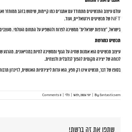
אתגרים ועתיד התחום
עולם עיצוב התכשיטים מתמודד עם אתגרים כמו קיימות, שימוש בזהב ממוחזר ואבנ
NFT של תכשיטים וירטואליים, ועוד.
בישראל, “צורפות ישראלית” ממשיכה לפרוח ולהשפיע על התחום העולמי. מעצבים צ
תכשיט כמורשת
עיצוב תכשיטים הוא אמנות שחיה על הגוף וממשיכה לחיות במוזיאונים. מהרגע שהצ
לכוחה של יצירה מקומית להפוך לגלובלית ולנצחית.
בסופו של דבר, תכשיט אינו רק חפץ, הוא עדות ליצירתיות האנושית, לזיכרון תרבות
fantasticsem
By
|
יוני 16th, 2026
|
כללי
|
0 Comments
שתפו את זה ברשת!