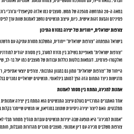
חברתי. במאה ה-19, עם המהפכה התעשייתית, צמחה תנועת “אמנויות ואומנויות” (Arts and Crafts) שדגלה בשיבה לאומנות ידנית, והדגישה את ערכם האמנותי של תכשיטים בעבודת יד.
במאה ה-20 התרחשה מהפכה של ממש. מעצבים כמו אלזה סקיאפרלי וג’ורג’י
פמיניזם והבעת זהות אישית. כיום, עיצוב תכשיטים נחשב לאמנות שוות ערך לפיסול
צורפות ישראלית, ייחודיות של יצירה במזרח התיכון
בישראל התפתחה “צורפות ישראלית” ייחודית, המשלבת מסורת עתיקה עם חדשנות 
ואלקטרו-פורמינג. דוגמאות בולטות כוללות עבודות של מעצבים כמו יעל בר-לב, ש
הייחוד של “צורפות ישראלית” טמון גם במגוון התרבותי. צורפים יוצאי אתיופיה, ר
מדגישות כיצד התחום הזה הפך למותג בינלאומי. תכשיטים ישראליים נמכרים בגלריות 
אמנות למכירה, המתח בין מסחר לאמנות
אחד האתגרים המרכזיים בעולם עיצוב התכשיטים הוא המתח בין יצירה אמנותית טהו
מתלבטים: האם ליצור יצירה ניסיונית שתוצג במוזיאון, או תכשיט שיימכר בקלות ב
“אמנות למכירה” היא תופעה שבה יצירות תכשיטים עוברות תהליך מסחור מבלי לאב
צורפות משלבים מכירה עם דיון אמנותי. מעצבים מוכרים מהדורות מוגבלות, חותמ