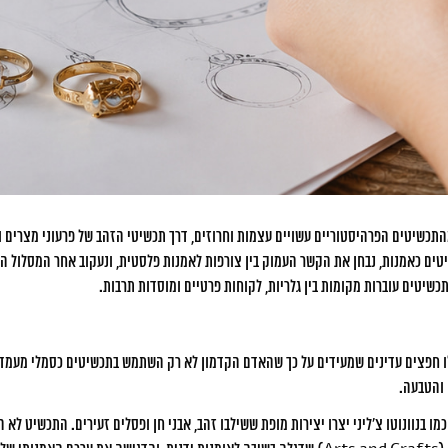
תכשיטים הפרהיסטוריים עשויים עצמות וחרוזים, דרך תכשיטי הזהב של פרעוני מצרים וע
יטים כאמנות, נבחן את הקשר העמוק בין צורפות לאמנות פלסטית, ונעקוב אחר המסלול המ
תכשיטים עוברות מקומות בין גלריות, לקוחות פרטיים ומוסדות תרבות.
ו חפצים עדינים שמעידים על כך שהאדם הקדמון לא רק השתמש בתכשיטים כסמלי מעמד או
 והטבעה.
כמו בנוונוטו צ’ליני יצרו יצירות מופת ששילבו זהב, אבני חן ופסלים זעירים. התכשיט ל