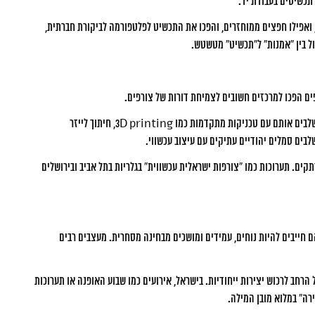
נייר, ואפילו חפצים ממוחזרים, והפכו את התכשיט לפלטפורמה לביקורת חברתית,
בול בין “אמנות” ל”תכשיט” מטשטש.
ם הפכו למרכזים חשובים לצמיחת דורות של צורפים.
“צורפות ישראלית” מאופיינת בשילוב בין מזרח למערב, בין מסורת יהודית למודרניות. מעצבים ישראליים רבים שואבים השראה מהנוף המקומי, מדבריות, ים וחומרי טבע, ומשלבים אותם עם טכניקות מתקדמות כמו 3D printing, חיתוך לייזר
לבים סמלים יהודיים עתיקים עם עיצוב עכשווי.
תקים. תערוכות כמו “צורפות ישראלית עכשווית” בגלריות בתל אביב ובירושלים
ם חייבים להיות נוחים, עמידים ומושכים מבחינה מסחרית. מעצבים רבים
רחב לרכוש יצירות ייחודיות. בישראל, אירועים כמו שבוע האופנה או תערוכות
רה” במלוא מובן המילה.