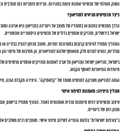
השוק העולמי של תכשיטי אמנות צומח במהירות. מכירות פומביות כמו סות’ביס וכרי
כיצד תכשיטים מגיעים למוזיאון?
הדרך מתכשיט בחנות או בסטודיו של מעצב אל ויטרינה במוזיאון היא ארוכה ומעניינ
ישראל בירושלים, מחזיקים אוספים גדולים של תכשיטים היסטוריים ועכשוויים.
התהליך מתחיל לעיתים קרובות בתערוכות זמניות. מעצב מוזמן להציג בגלריה או 
מגלריות, נוטים לתרום חלק מהאוסף שלהם למוזיאונים, הן מסיבות של מיסוי והן 
בישראל, מוזיאון ישראל ומוזיאון תל אביב לאמנות מחזיקים אוספים מרשימים של 
מיוחדות המיועדות לאוסף הקבוע.
הגעה למוזיאון מעניקה לתכשיט מעמד של “קלאסיקה”. היצירה מקבלת הגנה, תיעו
תהליך היצירה: מאמנות לסיפור אישי
עיצוב תכשיטים דורש מיומנות טכנית ואמנותית כאחד. הצורף מתחיל ברישום, עובר ל
מגוון רחב של ביטויים.
ב”צורפות ישראלית” בולטת הנטייה לשילוב סיפור אישי. מעצבים רבים משלבים א