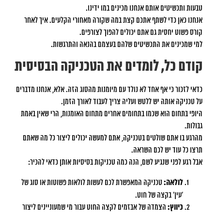
טבעות ותכשיטים אותם אנחנו מכינים במו ידינו.
אנחנו כאן כדי לשתף אתכם קצת במה שקורה מאחורי הקלעים. איך לאחר
קורס פשוט יחסית גם אתם יכולים להפוך לצורפים.
למי שמכינים את התכשיטים שלהם בעצמם בהנאה והתרגשות.
קודם כל, לומדים את הטכניקה הבסיסית
כדאי לזכור כי אף אחד לא נולד עם מיומנות מהסוג הזה. אלא, אנחנו מדברים
על טכניקה אותה יש ללטש ועליה צריך לעבוד לאורך הזמן.
היופי בתחום הוא שכמו בתחומים אחרים מתחום האומנות, הרי שאין באמת
גבולות.
מהרגע בו אתם שולטים בטכניקה, אתם למעשה יכולים ליצור כל מה שאתם
תרצו כל עוד יש לכם השראה.
אבל רגע לפני שנגיע לשם, הנה כמה טכניקות בסיסיות אותן כדאי להכיר:
לולאה:
טכניקה המאפשרת לכם לעשות לולאות פשוטות או סוג של
‘עין’ בקצה של חוט.
כיווץ:
הצמדה של אבזמים לקצה החוט עבור מי שמעוניינים ליצור