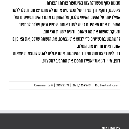
טבעות כסף אפשר למצוא באינספור צורות ותצורות.
לא פעם, דווקא דרך ענידה של תכשיטים אותם לא אתם יצרתם, תוכלו ללמוד
אפילו יותר על הטעם האישי שלכם, על האופן בו אתם רואים תכשיטים ועל
האופן בו אתם מאמינים כי יש לענוד אותם. עכשיו הזמן שלכם להתפנק
ובעיקר, לעשות את מה שאתם יודעים לעשות הכי טוב.
להשתמש בתכשיטים כדי לבטא את עצמכם, את הנשמה שלכם, את האופן בו
אתם רואים וחווים את העולם.
דרך
לימודי צורפות
וחידוד המיומנות, אתם יכולים להגיע לתוצאות יוצאות
דופן. מי יודע, אולי אפילו תהפכו את התחביב למקצוע.
fantasticsem
By
|
ינואר 21st, 2024
|
בלוג צורפות
|
0 Comments
צרו עמנו קשר!