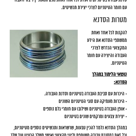
סדנת עבודה בטיטניום מיועדת לכל אחד ואחת מכם המעוניין ליצור ולעבוד
עם חומר הטיטניום לצרכי יצירת תכשיטים.
מטרות הסדנא
להקנות לכל אחד ואחת
ממשתפי הסדנא את הידע
המקצועי הנדרש לצרכי
העבודה והיצירה עם חומר
הטיטניום.
נושאי הלימוד במהלך
הסדנא:
• היכרות עם סביבת העבודה בטיטניום וסדנת העבודה.
• היכרות מעמיקה עם סוגי הטיטניום השונים
• אופן העבודה בטיטניום ושילובו עם חומרי גלם נוספים
• יצירת צבעים ומרקמים שונים בטיטניום
במהלך הסדנא נלמד להכין טבעות, שרשראות ותכשיטים נוספים מטיטניום,
וכל זאת במסגרת עבודה משותפת וליווי מקצועי ואישי משלב הרעיון ועד שלב