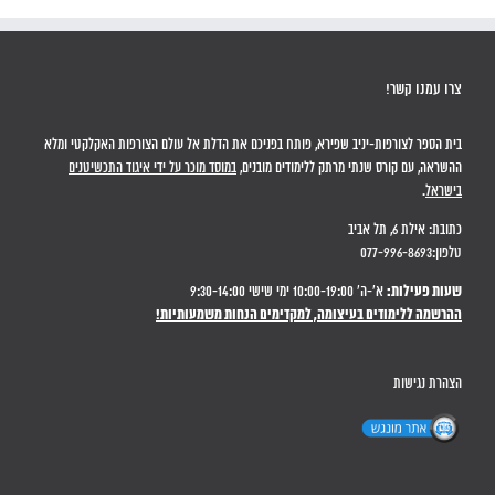
צרו עמנו קשר!
בית הספר לצורפות-יניב שפירא, פותח בפניכם את הדלת אל עולם הצורפות האקלקטי ומלא
ההשראה, עם קורס שנתי מרתק ללימודים מובנים,
במוסד מוכר על ידי איגוד התכשיטנים
בישראל
.
כתובת: אילת 6, תל אביב
טלפון:077-996-8693
שעות פעילות:
א'-ה' 10:00-19:00 ימי שישי 9:30-14:00
ההרשמה ללימודים בעיצומה, למקדימים הנחות משמעותיות!
הצהרת נגישות