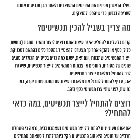
בשלב הראשון מכינים את הפריטים המעוצבים ולאחר מכן מכניסים אותם
לשריפה בכבשן כדי שיהפכו למוצקים.
מה צריך בשביל להכין תכשיטים?
קודם כל עליכם להחליט איזה עיצוב אתם רוצים ליצור ומאיזו מתכת (נחושת,
פליז, כסף או זהב)? אחר כך תצטרכו להצטייד במספר כלים בהתאם לטכניקת
ייצור התכשיטים שתבחרו. עם זאת, ישנם כמה כלים בסיסיים הכוללים סוגים
שונים של מסורים, חותכים או צבתות המתאימים לייצור תכשיטים, שיעזרו
לכם להתחיל במלאכת ייצור התכשיטים.
אגב, עדיף להתחיל לתרגל את מלאכת העיצוב עם מתכת פחות יקרה, כמו
נחושת, לפני שתייצרו תכשיטי כסף וזהב.
רוצים להתחיל לייצר תכשיטים, במה כדאי
להתחיל?
אם אתם מעוניינים להתחיל לייצר תכשיטים בעצמכם בבית, נראה כי השחלת
חרוזים על חוטים היא סוג התכשיטים הקל ביותר לתרגול כשאתם מתחילים