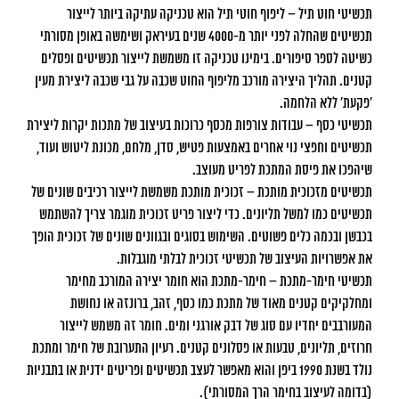
תכשיטי חוט תיל – ליפוף חוטי תיל הוא טכניקה עתיקה ביותר לייצור
תכשיטים שהחלה לפני יותר מ-4000 שנים בעיראק ושימשה באופן מסורתי
כשיטה לספר סיפורים. בימינו טכניקה זו משמשת לייצור תכשיטים ופסלים
קטנים. תהליך היצירה מורכב מליפוף החוט שכבה על גבי שכבה ליצירת מעין
׳פקעת׳ ללא הלחמה.
תכשיטי כסף – עבודות צורפות מכסף כרוכות בעיצוב של מתכות יקרות ליצירת
תכשיטים וחפצי נוי אחרים באמצעות פטיש, סדן, מלחם, מכונת ליטוש ועוד,
שיהפכו את פיסת המתכת לפריט מעוצב.
תכשיטים מזכוכית מותכת – זכוכית מותכת משמשת לייצור רכיבים שונים של
תכשיטים כמו למשל תליונים. כדי ליצור פריט זכוכית מוגמר צריך להשתמש
בכבשן ובכמה כלים פשוטים. השימוש בסוגים ובגוונים שונים של זכוכית הופך
את אפשרויות העיצוב של תכשיטי זכוכית לבלתי מוגבלות.
תכשיטי חימר-מתכת – חימר-מתכת הוא חומר יצירה המורכב מחימר
ומחלקיקים קטנים מאוד של מתכת כמו כסף, זהב, ברונזה או נחושת
המעורבבים יחדיו עם סוג של דבק אורגני ומים. חומר זה משמש לייצור
חרוזים, תליונים, טבעות או פסלונים קטנים. רעיון התערובת של חימר ומתכת
נולד בשנת 1990 ביפן והוא מאפשר לעצב תכשיטים ופריטים ידנית או בתבניות
(בדומה לעיצוב בחימר הרך המסורתי).