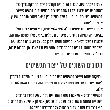
צורפות למתחילים. תוכנית הלימודים בקורסים אלה מחולקת בדרך כלל
למספר שלבים שנועדו לקדם את הכישורים הבסיסיים הנדרשים לייצור
תכשיטים. כישורים ומיומנויות אלה כוללים בין השאר ניסור, הלחמה, שיבוץ
אבני חן וליטוש.
אומנות ייצור התכשיטים החלה לפני אלפי שנים, היא חוצת יבשות ומלווה
בהיסטוריה עשירה בקישוטים אישיים ובסמלים, בין אם אלה
שרשראות זהב
שנועדו לקשט ולפאר או קמיעות שנועדו להגן מפני כל רע. עולם התכשיטים
משתמש בחומרים רבים החל מחרוזים וחוטי תיל ועד לאבני חן ומתכות יקרות,
כדי לייצר תכשיטים מרהיבים ומקוריים.
הסוגים השונים של ייצור תכשיטים
טכניקות שונות לייצור תכשיטים משלבות מיומנויות שונות, הנלמדות במהלך
לימודי צורפות או בעת
לימודי עיצוב תכשיטים
, הנה כמה דוגמאות לטכניקות
אלה:
תכשיטי חרוזים – מלאכת השחלת החרוזים על חוט משתמשת בחרוזים
העשויים מחומרים שונים כמו פלסטיק, זכוכית, אבני חן או עץ. צורת החרוזים
היא בדרך כלל עגולה, עם חור במרכז כל חרוז לצורך השחלה.