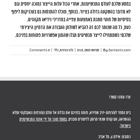
במסע שלכם לעולם התכשיטנות. אחרי הכול עלות הייצור נמוכה יחסית וגם
לא מדובר בהשקעה גדולה בציוד. בנוסף, תוכלו להתנסות גם בטכניקות ליפוף
בסיסיות של חוטי מתכת באמצעות צפייה במדריכי וידיאו מקוונים.
כעת, כל מה שנותר לכם זה להביא לשולחן העבודה את הדמיון היצירתי
שלכם! כשתתחילו לייצר תכשיטים תגלו שהמון אפשרויות פתוחות בפניכם.
fantasticsem
By
|
פברואר 2nd, 2023
|
בלוג צורפות
,
כללי
|
0 Comments
צרו עמנו קשר!
בית הספר לצורפות-יניב שפירא, פותח בפניכם את הדלת אל עולם הצורפות האקלקטי ומלא
ההשראה, עם קורס שנתי מרתק ללימודים מובנים,
במוסד מוכר על ידי איגוד התכשיטנים
בישראל
.
כתובת: אילת 6, תל אביב