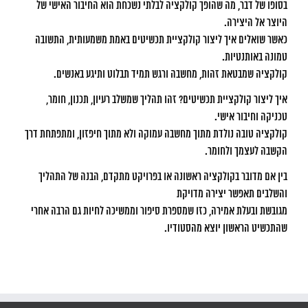
בסופו של דבר, מה שהופך קולקציה לבלתי נשכחת הוא החיבור האישי של
היוצר אל היצירה.
כאשר שואלים איך ליצור קולקציית תכשיטים באמת משמעותית, התשובה
טמונה באותנטיות.
קולקציה שמבטאת זהות, מחשבה ורגש תמיד תבלוט ותיגע באנשים.
איך ליצור קולקציית תכשיטים? זהו תהליך שמשלב רעיון, תכנון, חומר,
טכניקה וחיבור אישי.
קולקציה טובה נולדת מתוך מחשבה עמוקה ולא מתוך חיפזון, ומתפתחת דרך
הקשבה לעצמך ולחומר.
בין אם מדובר בקולקציה ראשונה או בפרויקט מתקדם, הבנה של התהליך
והשלבים תאפשר יצירה מדויקת
מגובשת ובעלת אמירה, כזו שמספרת סיפור וממשיכה לחיות גם הרבה אחרי
שהתכשיט הראשון יוצא מהסטודיו.