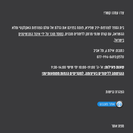
צרו עמנו קשר!
בית הספר לצורפות-יניב שפירא, פותח בפניכם את הדלת אל עולם הצורפות האקלקטי ומלא
ההשראה, עם קורס שנתי מרתק ללימודים מובנים,
במוסד מוכר על ידי איגוד התכשיטנים
בישראל
.
כתובת: אילת 6, תל אביב
טלפון:077-996-8693
שעות פעילות:
א'-ה' 10:00-19:00 ימי שישי 9:30-14:00
ההרשמה ללימודים בעיצומה, למקדימים הנחות משמעותיות!
הצהרת נגישות
מפת אתר