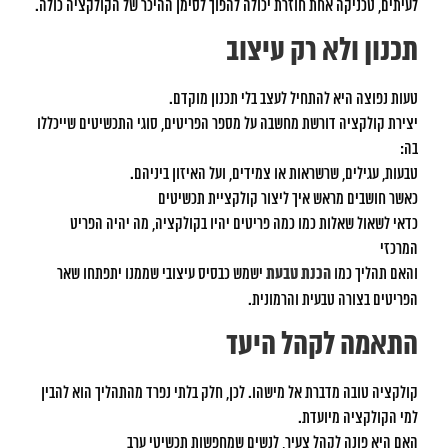
לעיתים, טכניקה אחת חוזרת יכולה להפוך לסימן ההיכר של הקולקציה כולה.
תכנון ולא רק עיצוב
טעות נפוצה היא להתחיל לעצב בלי תכנון מוקדם.
יצירת קולקציה דורשת מחשבה על מספר הפריטים, סוגי התכשיטים שייכללו
בה:
טבעות, עגילים, שרשראות או צמידים, ועל האיזון ביניהם.
כאשר חושבים מראש איך ליצור קולקציית תכשיטים
כדאי לשאול שאלות כמו כמה פריטים יהיו בקולקציה, מה יהיה הפריט
המרכזי
והאם תהליך כמו
הכנת טבעת
ישמש כבסיס עיצובי שממנו יתפתחו שאר
הפריטים בצורה טבעית והרמונית.
התאמה לקהל היעד
קולקציה טובה מדברת אל מישהו. לכן, חלק בלתי נפרד מהתהליך הוא להבין
למי הקולקציה מיועדת.
האם היא פונה לקהל צעיר, לנשים שמחפשות תכשיטי ערב